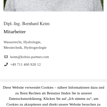
Dipl.-Ing. Bernhard Keim
Mitarbeiter
Wasserrecht, Hydrologie,
Messtechnik, Hydrogeologie
keim@kobus-partner.com
+49 711 400 928 12
© 2026
Ingenieurgesellschaft Prof. Kobus und Partner GmbH
–
Diese Website verwendet Cookies – nähere Informationen dazu und
Alle Rechte vorbehalten
zu Ihren Rechten als Benutzer finden Sie in unserer
Datenschutzerklärung. Klicken Sie auf „Ich stimme zu“, um
Präsentiert von
WP
– Entworfen mit dem
Customizr-Theme
Cookies zu akzeptieren und direkt unsere Website besuchen zu