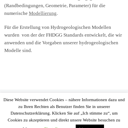
(Randbedingungen, Geometrie, Parameter) für die
numerische
Modellierung
.
Für die Erstellung von Hydrogeologischen Modellen
wurden von der der FHDGG Standards entwickelt, die wir
anwenden und die Vorgaben unserer hydrogeologischen
Modelle sind.
© 2026
Ingenieurgesellschaft Prof. Kobus und Partner GmbH
–
Diese Website verwendet Cookies – nähere Informationen dazu und
Alle Rechte vorbehalten
zu Ihren Rechten als Benutzer finden Sie in unserer
Datenschutzerklärung. Klicken Sie auf „Ich stimme zu“, um
Präsentiert von
WP
– Entworfen mit dem
Customizr-Theme
Cookies zu akzeptieren und direkt unsere Website besuchen zu