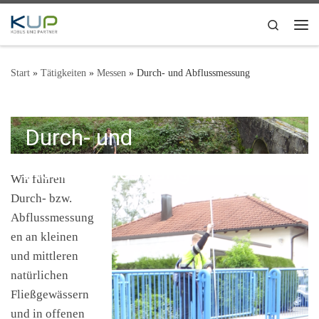
Zum Inhalt springen
Search
Me
Start
»
Tätigkeiten
»
Messen
»
Durch- und Abflussmessung
Durch- und
Abflussmessung
Wir führen
Durch- bzw.
Abflussmessung
en an kleinen
und mittleren
natürlichen
Fließgewässern
und in offenen