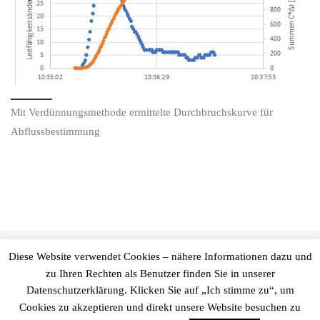
Mit Verdünnungsmethode ermittelte Durchbruchskurve für
Abflussbestimmung
© 2026
Ingenieurgesellschaft Prof. Kobus und Partner GmbH
–
Diese Website verwendet Cookies – nähere Informationen dazu und
Alle Rechte vorbehalten
zu Ihren Rechten als Benutzer finden Sie in unserer
Datenschutzerklärung. Klicken Sie auf „Ich stimme zu“, um
Präsentiert von
WP
– Entworfen mit dem
Customizr-Theme
Cookies zu akzeptieren und direkt unsere Website besuchen zu