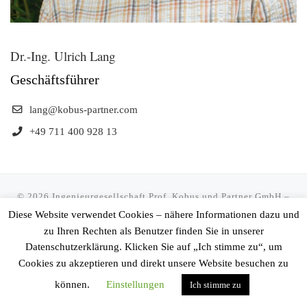
Dr.-Ing. Ulrich Lang
Geschäftsführer
lang@kobus-partner.com
+49 711 400 928 13
© 2026
Ingenieurgesellschaft Prof. Kobus und Partner GmbH
–
Alle Rechte vorbehalten
Diese Website verwendet Cookies – nähere Informationen dazu und
zu Ihren Rechten als Benutzer finden Sie in unserer
Präsentiert von
WP
– Entworfen mit dem
Customizr-Theme
Datenschutzerklärung. Klicken Sie auf „Ich stimme zu“, um
Cookies zu akzeptieren und direkt unsere Website besuchen zu
können.
Einstellungen
Ich stimme zu