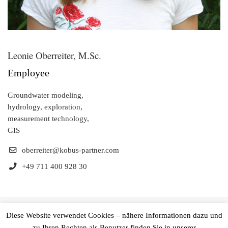
Leonie Oberreiter, M.Sc.
Employee
Groundwater modeling,
hydrology, exploration,
measurement technology,
GIS
oberreiter@kobus-partner.com
+49 711 400 928 30
© 2026
Ingenieurgesellschaft Prof. Kobus und Partner GmbH
–
Diese Website verwendet Cookies – nähere Informationen dazu und
All rights reserved
zu Ihren Rechten als Benutzer finden Sie in unserer