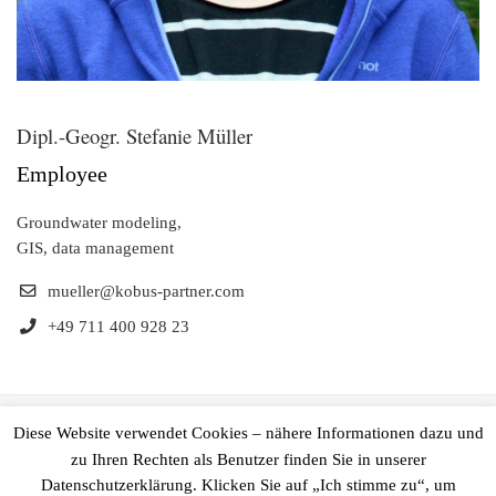
Dipl.-Geogr. Stefanie Müller
Employee
Groundwater modeling,
GIS, data management
mueller@kobus-partner.com
+49 711 400 928 23
© 2026
Ingenieurgesellschaft Prof. Kobus und Partner GmbH
–
Diese Website verwendet Cookies – nähere Informationen dazu und
All rights reserved
zu Ihren Rechten als Benutzer finden Sie in unserer
Datenschutzerklärung. Klicken Sie auf „Ich stimme zu“, um
Powered by
WP
– Designed with the
Customizr Theme